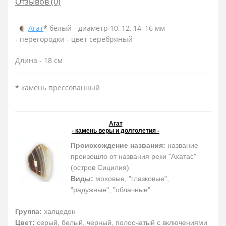
Отзывов (0)
-
Агат
*
белый - диаметр 10, 12, 14, 16 мм
- перегородки - цвет серебряный
Длина - 18 см
*
камень прессованный
Агат
- камень веры и долголетия -
Происхождение названия:
название
произошло от названия реки "Ахатас"
(остров Сицилия)
Виды:
моховые, "глазковые",
"радужные", "облачные"
Группа:
халцедон
Цвет:
серый, белый, черный, полосчатый с включениями