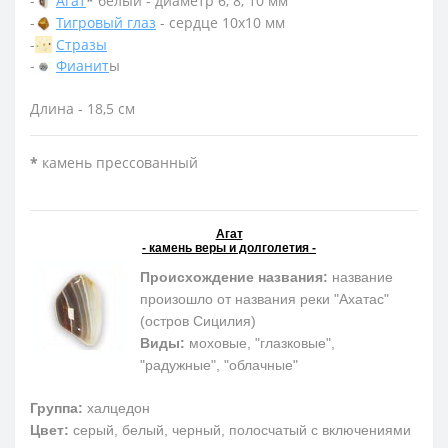
-
Агат
*
белый - диаметр 6, 8, 10 мм
-
Тигровый глаз
- сердце 10х10 мм
-
Стразы
-
Фианит
ы
Длина - 18,5 см
*
камень прессованный
Агат
- камень веры и долголетия -
Происхождение названия:
название
произошло от названия реки "Ахатас"
(остров Сицилия)
Виды:
моховые, "глазковые",
"радужные", "облачные"
Группа:
халцедон
Цвет:
серый, белый, черный, полосчатый с включениями