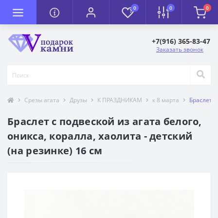
0
0
0
+7(916) 365-83-47
Заказать звонок
Срезы агата
Друзы
К ПРАЗДНИКАМ
к 8 марта
Браслет с
Браслет с подвеской из агата белого,
оникса, коралла, хаолита - детский
(на резинке) 16 см