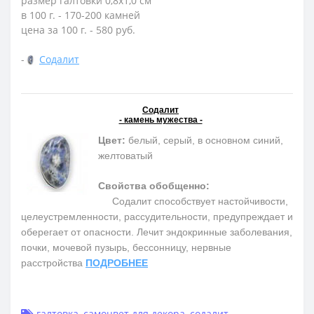
размер галтовки 0,8х1,0 см
в 100 г. - 170-200 камней
цена за 100 г. - 580 руб.
-
Содалит
Содалит
- камень мужества -
Цвет:
белый, серый, в основном синий,
желтоватый
Свойства обобщенно:
Содалит способствует настойчивости,
целеустремленности, рассудительности, предупреждает и
оберегает от опасности. Лечит эндокринные заболевания,
почки, мочевой пузырь, бессонницу, нервные
расстройства
ПОДРОБНЕЕ
галтовка
,
самоцвет для декора
,
содалит