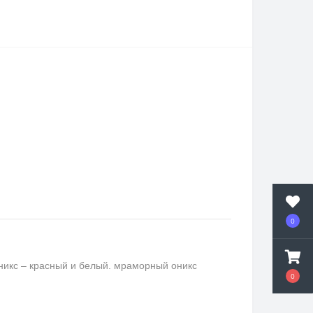
0
никс – красный и белый. мраморный оникс
0