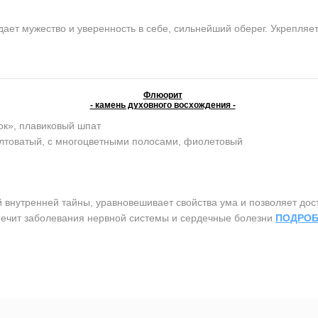
ет мужество и уверенность в себе, сильнейший оберег. Укрепляет 
Флюорит
- камень духовного восхождения -
ок», плавиковый шпат
елтоватый, с многоцветными полосами, фиолетовый
утренней тайны, уравновешивает свойства ума и позволяет дост
 Лечит заболевания нервной системы и сердечные болезни
ПОДРОБ