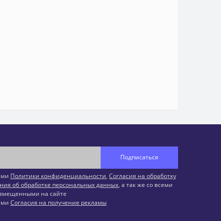
Подписаться
иями
Политики конфиденциальности
,
Согласия на обработку
ния об обработке персональных данных
, а так же со всеми
змещенными на сайте
иями
Согласия на получение рекламы