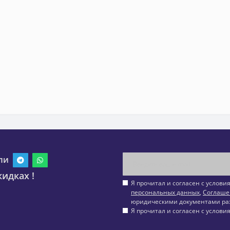
ли
идках !
Я прочитал и согласен с услов
персональных данных
,
Соглаше
юридическими документами ра
Я прочитал и согласен с услов