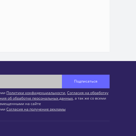
Подписаться
иями
Политики конфиденциальности
,
Согласия на обработку
ния об обработке персональных данных
, а так же со всеми
змещенными на сайте
иями
Согласия на получение рекламы