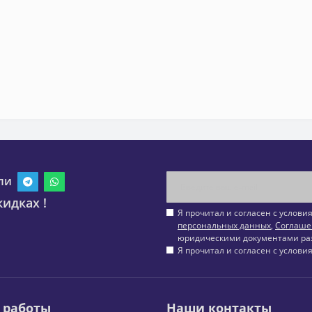
ли
идках !
Я прочитал и согласен с услов
персональных данных
,
Соглаше
юридическими документами ра
Я прочитал и согласен с услов
 работы
Наши контакты