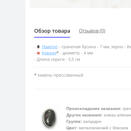
Обзор товара
Отзывов (0)
-
Гематит
- граненая бусина - 7 мм, зерно - 8
-
Коралл
*
- диаметр - 4 мм
- Длина серьги - 5,5 см
*
камень прессованный
Происхождение названия:
греч
Другие названия:
алмаз аляскин
Группа:
халцедон
Цвет:
металлический с блеском