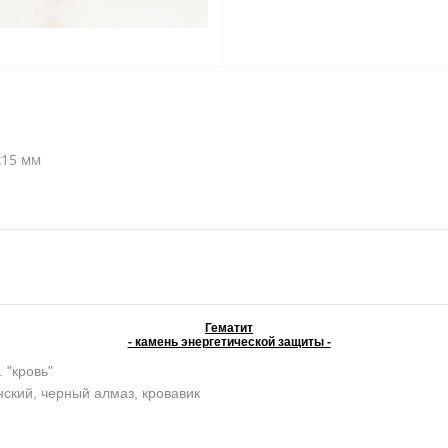
х15 мм
Гематит
- камень энергетической защиты -
. "кровь"
ский, черный алмаз, кровавик