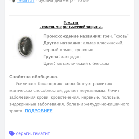
-
Гематит
- бусина диаметр - 10 мм
Гематит
- камень энергетической защиты -
Происхождение названия:
греч. "кровь"
Другие названия:
алмаз аляскинский,
черный алмаз, кровавик
Группа:
халцедон
Цвет:
металлический с блеском
Свойства обобщенно:
Усиливает биоэнергию, способствует развитию
магических способностей, делает неуязвимым. Лечит
заболевания крови, кровотечения, нервные, половые,
эндокринные заболевания, болезни желудочно-кишечного
тракта.
ПОДРОБНЕЕ
серьги
,
гематит