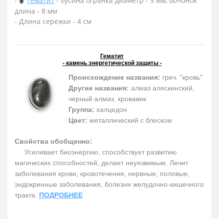
-
Гематит
- бусина огранка диаметр - 5 мм, бочонок
длина - 8 мм
- Длина сережки - 4 см
Гематит
- камень энергетической защиты -
Происхождение названия:
греч. "кровь"
Другие названия:
алмаз аляскинский,
черный алмаз, кровавик
Группа:
халцедон
Цвет:
металлический с блеском
Свойства обобщенно:
Усиливает биоэнергию, способствует развитию
магических способностей, делает неуязвимым. Лечит
заболевания крови, кровотечения, нервные, половые,
эндокринные заболевания, болезни желудочно-кишечного
тракта.
ПОДРОБНЕЕ