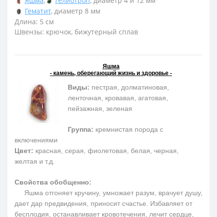
Яшма
,
Гелиотроп
, диаметр 4 и 12 мм
Гематит
, диаметр 8 мм
Длина: 5 см
Швензы: крючок, бижутерный сплав
Яшма
- камень, оберегающий жизнь и здоровье -
Виды:
пестрая, долматиновая,
ленточная, кровавая, агатовая,
пейзажная, зеленая
Группа:
кремнистая порода с
включениями
Цвет:
красная, серая, фиолетовая, белая, черная,
желтая и т.д.
Свойства обобщенно:
Яшма отгоняет кручину, умножает разум, врачует душу,
дает дар предвидения, приносит счастье. Избавляет от
бесплодия, останавливает кровотечения, лечит сердце,