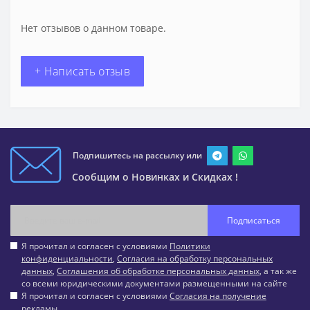
Нет отзывов о данном товаре.
+ Написать отзыв
Подпишитесь на рассылку или
Сообщим о Новинках и Скидках !
Подписаться
Я прочитал и согласен с условиями
Политики
конфиденциальности
,
Согласия на обработку персональных
данных
,
Соглашения об обработке персональных данных
, а так же
со всеми юридическими документами размещенными на сайте
Я прочитал и согласен с условиями
Согласия на получение
рекламы