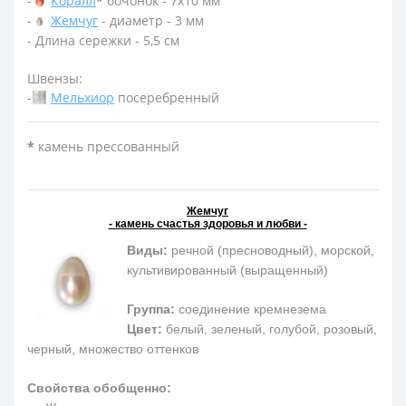
-
Коралл
*
бочонок - 7х10 мм
-
Жемчуг
- диаметр - 3 мм
- Длина сережки - 5,5 см
Швензы:
-
Мельхиор
посеребренный
*
камень прессованный
Жемчуг
- камень счастья здоровья и любви -
Виды:
речной (пресноводный), морской,
культивированный (выращенный)
Группа:
соединение кремнезема
Цвет:
белый, зеленый, голубой, розовый,
черный, множество оттенков
Свойства обобщенно: