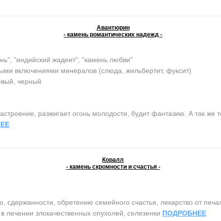
Авантюрин
- камень романтических надежд -
нь", "индийский жадеит", "камень любви"
ыми включениями минералов (слюда, жильбертит, фуксит)
евый, черный
строение, разжигает огонь молодости, будит фантазию. А так же т
ЕЕ
Коралл
- камень скромности и счастья -
сдержанности, обретению семейного счастья, лекарство от печали 
т в лечении злокачественных опухолей, селезенки
ПОДРОБНЕЕ