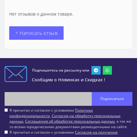
Нет отзывов о данном товаре.
+ Написать отзыв
Подпишитесь на рассылку или
Сообщим о Новинках и Скидках !
Подписаться
Я прочитал и согласен с условиями
Политики
конфиденциальности
,
Согласия на обработку персональных
данных
,
Соглашения об обработке персональных данных
, а так же
со всеми юридическими документами размещенными на сайте
Я прочитал и согласен с условиями
Согласия на получение