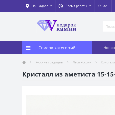
Наш адрес
Время работы
О нас
Список категорий
Новин
Русские традиции
Леса России
Кристал
Кристалл из аметиста 15-15