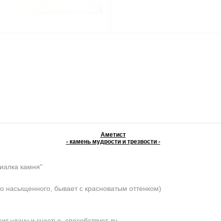
Аметист
- камень мудрости и трезвости -
иалка камня"
о насыщенного, бывает с красноватым оттенком)
 удачу и счастье, способствует ду-