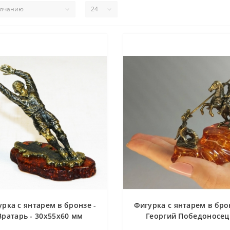
рка с янтарем в бронзе -
Фигурка с янтарем в бро
Вратарь - 30х55х60 мм
Георгий Победоносец
45х90х80 мм