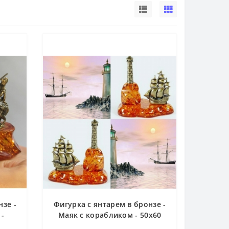
нзе -
Фигурка с янтарем в бронзе -
 -
Маяк с корабликом - 50х60
мм