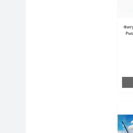
Фигу
Рыц