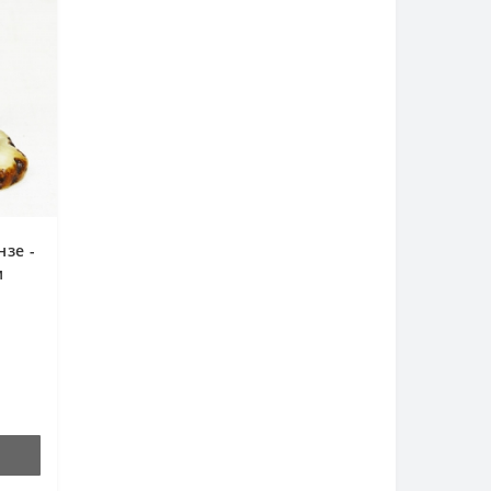
нзе -
м