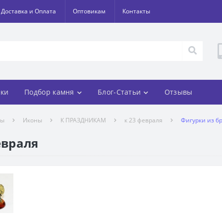
Доставка и Оплата
Оптовикам
Контакты
ки
Подбор камня
Блог-Статьи
Отзывы
лы
Иконы
К ПРАЗДНИКАМ
к 23 февраля
Фигурки из бр
евраля