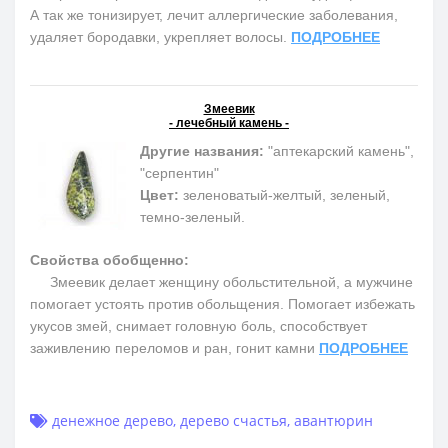
А так же тонизирует, лечит аллергические заболевания,
удаляет бородавки, укрепляет волосы.
ПОДРОБНЕЕ
Змеевик
- лечебный камень -
Другие названия:
"аптекарский камень",
"серпентин"
Цвет:
зеленоватый-желтый, зеленый,
темно-зеленый.
Свойства обобщенно:
Змеевик делает женщину обольстительной, а мужчине
помогает устоять против обольщения. Помогает избежать
укусов змей, снимает головную боль, способствует
заживлению переломов и ран, гонит камни
ПОДРОБНЕЕ
денежное дерево
,
дерево счастья
,
авантюрин