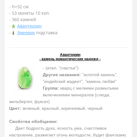
- h=32 см
- 53 монеты 10 коп.
- 360 камней
-
Авантюрин
-
Змеевик
подставка
Авантюрин
- камень романтических надежд -
- (итал. "счастье")
Другие названия:
"золотой камень",
"индийский жадеит", "камень любви"
Группа:
кварц с мелкими размытыми
включениями минералов (слюда,
жильбертит, фуксит)
Цвет:
зеленый, красный, коричневый, черный
Свойства обобщенно:
Дает бодрость духа, ясность ума, счастливое
настроение, разжигает огонь молодости, будит фантазию.