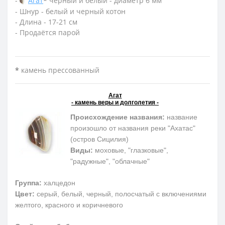
-
Агат
*
черный и белый - диаметр 6 мм
- Шнур - белый и черный котон
- Длина - 17-21 см
- Продаётся парой
*
камень прессованный
Агат
- камень веры и долголетия -
Происхождение названия:
название
произошло от названия реки "Ахатас"
(остров Сицилия)
Виды:
моховые, "глазковые",
"радужные", "облачные"
Группа:
халцедон
Цвет:
серый, белый, черный, полосчатый с включениями
желтого, красного и коричневого