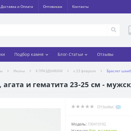
Доставка и Оплата
Оптовикам
Контакты
ки
Подбор камня
Блог-Статьи
Отзывы
лы
Иконы
К ПРАЗДНИКАМ
к 23 февраля
Браслет шамба
 агата и гематита 23-25 см - мужс
Отзывы:
(0)
Модель:
730410192
Наличие:
Есть в наличии