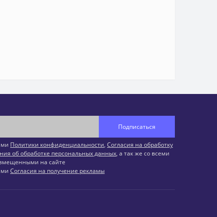
Подписаться
иями
Политики конфиденциальности
,
Согласия на обработку
ния об обработке персональных данных
, а так же со всеми
змещенными на сайте
иями
Согласия на получение рекламы