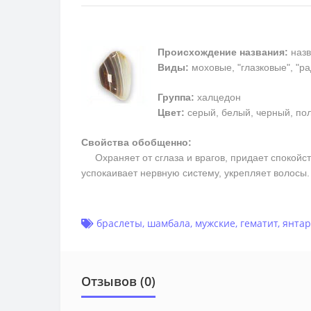
Происхождение названия:
назв
Виды:
моховые, "глазковые", "р
Группа:
халцедон
Цвет:
серый, белый, черный, пол
Свойства обобщенно:
Охраняет от сглаза и врагов, придает спокойств
успокаивает нервную систему, укрепляет волосы
браслеты
,
шамбала
,
мужские
,
гематит
,
янтар
Отзывов (0)