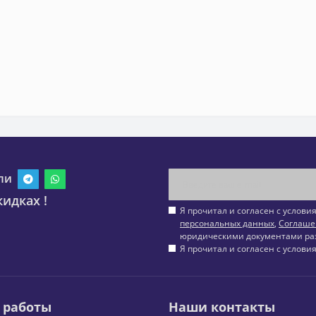
ли
идках !
Я прочитал и согласен с услов
персональных данных
,
Соглаше
юридическими документами ра
Я прочитал и согласен с услов
 работы
Наши контакты