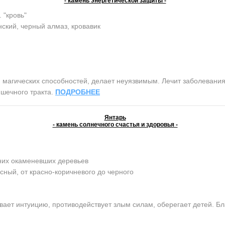
- камень энергетической защиты -
. "кровь"
ский, черный алмаз, кровавик
агических способностей, делает неуязвимым. Лечит заболевания 
шечного тракта.
ПОДРОБНЕЕ
Янтарь
- камень солнечного счастья и здоровья -
них окаменевших деревьев
сный, от красно-коричневого до черного
ает интуицию, противодействует злым силам, оберегает детей. Бл