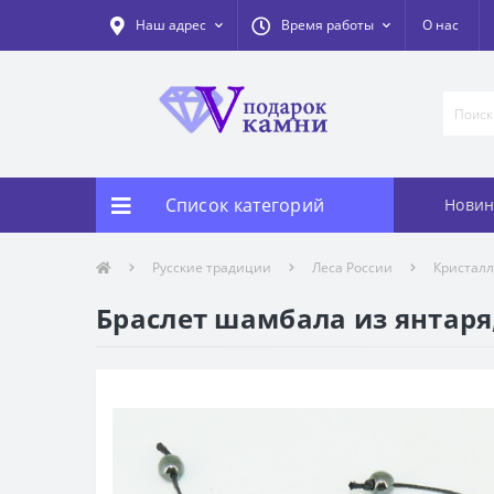
Наш адрес
Время работы
О нас
Список категорий
Новин
Русские традиции
Леса России
Кристал
Браслет шамбала из янтаря,