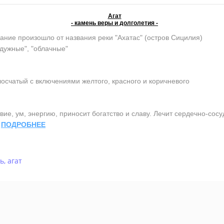
Агат
- камень веры и долголетия -
ание произошло от названия реки "Ахатас" (остров Сицилия)
адужные", "облачные"
осчатый с включениями желтого, красного и коричневого
ие, ум, энергию, приносит богатство и славу. Лечит сердечно-сос
.
ПОДРОБНЕЕ
ь
,
агат