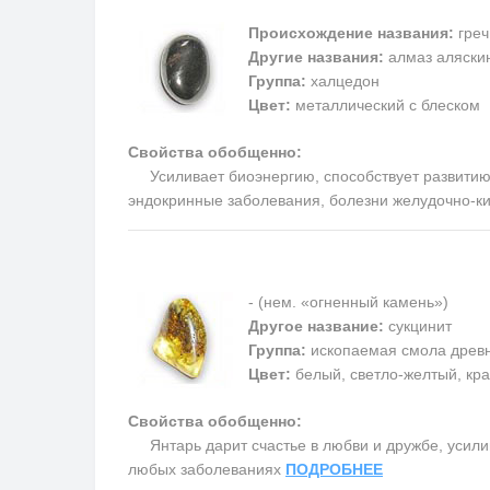
Происхождение названия:
греч
Другие названия:
алмаз аляскин
Группа:
халцедон
Цвет:
металлический с блеском
Свойства обобщенно:
Усиливает биоэнергию, способствует развитию м
эндокринные заболевания, болезни желудочно-ки
- (нем. «огненный камень»)
Другое название:
сукцинит
Группа:
ископаемая смола древ
Цвет:
белый, светло-желтый, кра
Свойства обобщенно:
Янтарь дарит счастье в любви и дружбе, усилив
любых заболеваниях
ПОДРОБНЕЕ