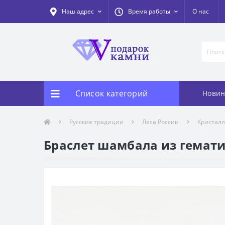
Наш адрес
Время работы
О нас
Список категорий
Новин
Русские традиции
Леса России
Кристал
Браслет шамбала из гемати