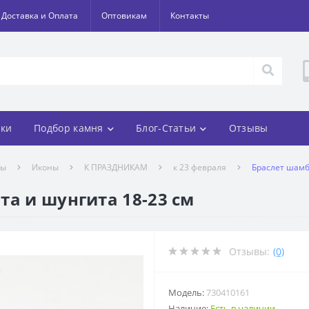
Доставка и Оплата
Оптовикам
Контакты
ки
Подбор камня
Блог-Статьи
Отзывы
лы
Иконы
К ПРАЗДНИКАМ
к 23 февраля
Браслет шамб
та и шунгита 18-23 см
Отзывы:
(0)
Модель:
730410161
Наличие:
Есть в наличии