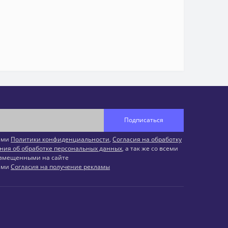
Подписаться
иями
Политики конфиденциальности
,
Согласия на обработку
ния об обработке персональных данных
, а так же со всеми
змещенными на сайте
иями
Согласия на получение рекламы