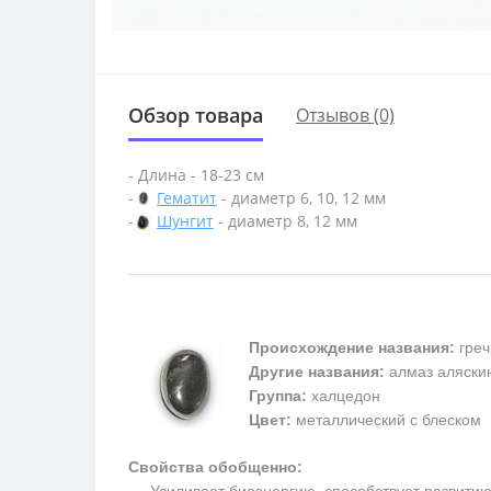
Обзор товара
Отзывов (0)
- Длина - 18-23 см
-
Гематит
- диаметр 6, 10, 12 мм
-
Шунгит
- диаметр 8, 12 мм
Происхождение названия:
греч
Другие названия:
алмаз аляскин
Группа:
халцедон
Цвет:
металлический с блеском
Свойства обобщенно:
Усиливает биоэнергию, способствует развитию м