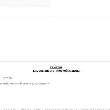
Гематит
- камень энергетической защиты -
. "кровь"
ский, черный алмаз, кровавик
агических способностей, делает неуязвимым. Лечит заболевания 