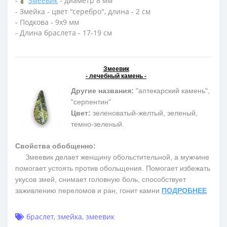
-
Змеевик
- диаметр 8 мм
- Змейка - цвет "серебро", длина - 2 см
- Подкова - 9х9 мм
- Длина браслета - 17-19 см
Змеевик
- лечебный камень -
Другие названия:
"аптекарский камень",
"серпентин"
Цвет:
зеленоватый-желтый, зеленый,
темно-зеленый.
Свойства обобщенно:
Змеевик делает женщину обольстительной, а мужчине
помогает устоять против обольщения. Помогает избежать
укусов змей, снимает головную боль, способствует
заживлению переломов и ран, гонит камни
ПОДРОБНЕЕ
браслет
,
змейка
,
змеевик