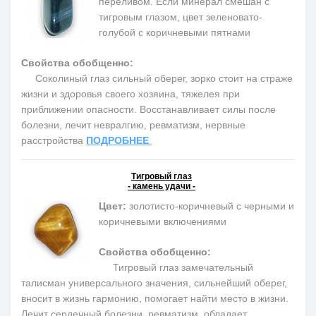
переливом. Если минерал смешан с
тигровым глазом, цвет зеленовато-
голубой с коричневыми пятнами
Свойства обобщенно:
Соколиный глаз сильный оберег, зорко стоит на страже
жизни и здоровья своего хозяина, тяжелея при
приближении опасности. Восстанавливает силы после
болезни, лечит невралгию, ревматизм, нервные
расстройства
ПОДРОБНЕЕ
Тигровый глаз
- камень удачи -
Цвет:
золотисто-коричневый с черными и
коричневыми включениями
Свойства обобщенно:
Тигровый глаз замечательный
талисман универсального значения, сильнейший оберег,
вносит в жизнь гармонию, помогает найти место в жизни.
Лечит сердечный болезни, ревматизм, обладает