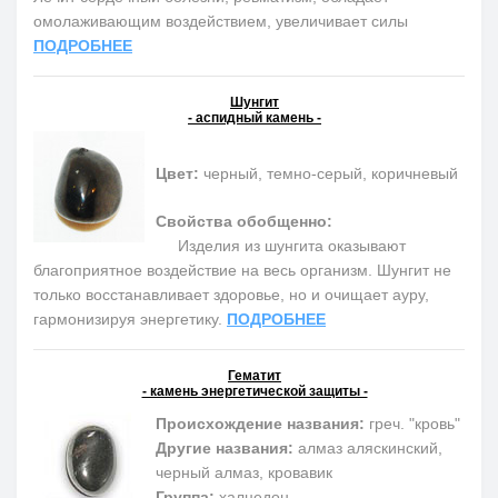
омолаживающим воздействием, увеличивает силы
ПОДРОБНЕЕ
Шунгит
- аспидный камень -
Цвет:
черный, темно-серый, коричневый
Свойства обобщенно:
Изделия из шунгита оказывают
благоприятное воздействие на весь организм. Шунгит не
только восстанавливает здоровье, но и очищает ауру,
гармонизируя энергетику.
ПОДРОБНЕЕ
Гематит
- камень энергетической защиты -
Происхождение названия:
греч. "кровь"
Другие названия:
алмаз аляскинский,
черный алмаз, кровавик
Группа:
халцедон