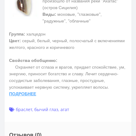
произошло от названия реки "Ахатас"
(остров Сицилия)
Виды:
моховые, "глазковые",
"радужные", "облачные"
Группа:
халцедон
Цвет:
серый, белый, черный, полосчатый с включениями
желтого, красного и коричневого
Свойства обобщенно:
Охраняет от сглаза и врагов, придает спокойствие, ум,
энергию, приносит богатство и славу. Лечит сердечно-
сосудистые заболевания, глазные, простудные,
успокаивает нервную систему, укрепляет волосы.
ПОДРОБНЕЕ
браслет
,
бычий глаз
,
агат
Отзывов (0)