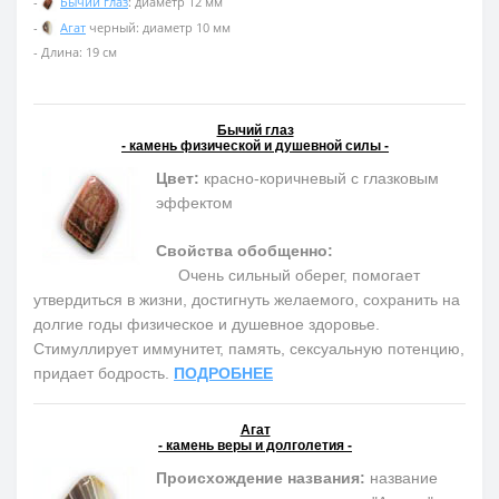
-
Бычий глаз
: диаметр 12 мм
-
Агат
черный: диаметр 10 мм
- Длина: 19 см
Бычий глаз
- камень физической и душевной силы -
Цвет:
красно-коричневый с глазковым
эффектом
Свойства обобщенно:
Очень сильный оберег, помогает
утвердиться в жизни, достигнуть желаемого, сохранить на
долгие годы физическое и душевное здоровье.
Cтимуллирует иммунитет, память, сексуальную потенцию,
придает бодрость.
ПОДРОБНЕЕ
Агат
- камень веры и долголетия -
Происхождение названия:
название