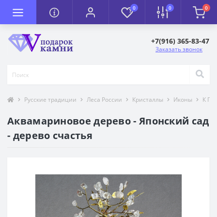
0
0
0
+7(916) 365-83-47
Заказать звонок
Русские традиции
Леса России
Кристаллы
Иконы
К П
Аквамариновое дерево - Японский сад
- дерево счастья