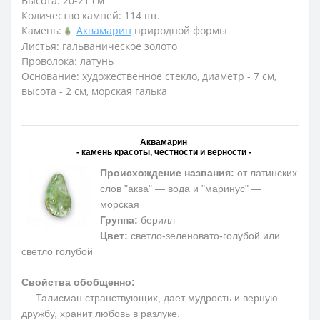
Высота: 20-21 см
Количество камней: 114 шт.
Камень:
Аквамарин
природной формы
Листья: гальваническое золото
Проволока: латунь
Основание: художественное стекло, диаметр - 7 см,
высота - 2 см, морская галька
Аквамарин
- камень красоты, честности и верности -
Происхождение названия:
от латинских
слов "аква" — вода и "маринус" —
морская
Группа:
берилл
Цвет:
светло-зеленовато-голубой или
светло голубой
Свойства обобщенно:
Талисман странствующих, дает мудрость и верную
дружбу, хранит любовь в разлуке.