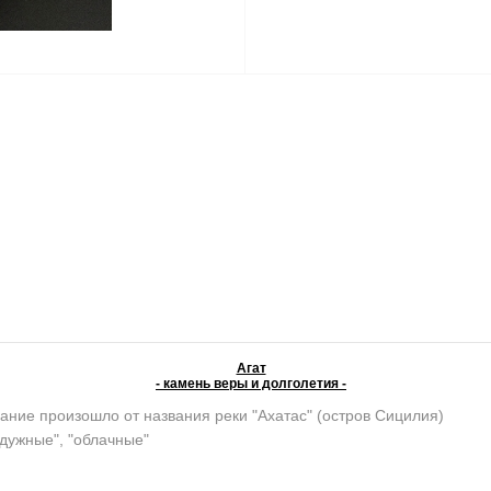
Агат
- камень веры и долголетия -
ание произошло от названия реки "Ахатас" (остров Сицилия)
адужные", "облачные"