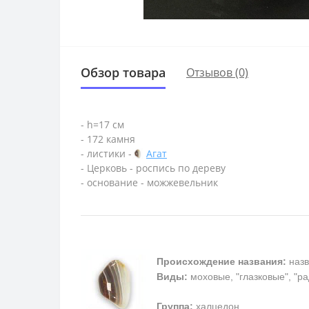
Обзор товара
Отзывов (0)
- h=17 см
- 172 камня
- листики -
Агат
- Церковь - роспись по дереву
- основание - можжевельник
Происхождение названия:
назв
Виды:
моховые, "глазковые", "р
Группа:
халцедон