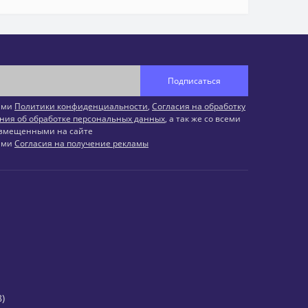
Подписаться
иями
Политики конфиденциальности
,
Согласия на обработку
ния об обработке персональных данных
, а так же со всеми
змещенными на сайте
иями
Согласия на получение рекламы
)