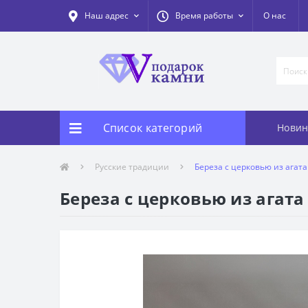
Наш адрес
Время работы
О нас
Список категорий
Новин
Русские традиции
Береза с церковью из агата
Береза с церковью из агата