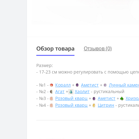
Обзор товара
Отзывов (0)
Размер:
- 17-23 см можно регулировать с помощью цеп
- №1 -
Коралл
+
Аметист
+
Лунный каме
- №2 -
Агат
+
Хаолит
- рустикальный
- №3 -
Розовый кварц
+
Аметист
+
Хризо
- №4 -
Розовый кварц
+
Цитрин
- рустикал