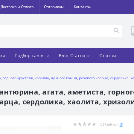
Доставка и Оплата
Оптовикам
Контакты
ки
Подбор камня
Блог-Статьи
Отзывы
 горного хрусталя, коралла, лунного камня, розового кварца, сердолика, х
нтюрина, агата, аметиста, горног
арца, сердолика, хаолита, хризоли
Отзывы:
(0)