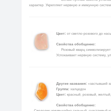
характер. Укрепляет нервную и иммунную системы
Цвет:
от светло-розового до на
Свойства обобщенно:
Розовый кварц символизирует п
Успокаивает нервную систему, у
Другие названия:
«застывший за
Группа:
халцедон
Цвет:
красный, розовый, желтый
Свойства обобщенно:
Сердолик чрезвычайно сильный, счастливый каме