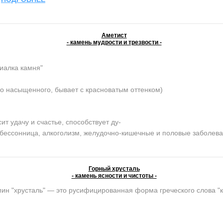
Аметист
- камень мудрости и трезвости -
иалка камня"
о насыщенного, бывает с красноватым оттенком)
 удачу и счастье, способствует ду-
, бессонница, алкоголизм, желудочно-кишечные и половые заболев
Горный хрусталь
- камень ясности и чистоты -
ин "хрусталь" — это русифицированная форма греческого слова "