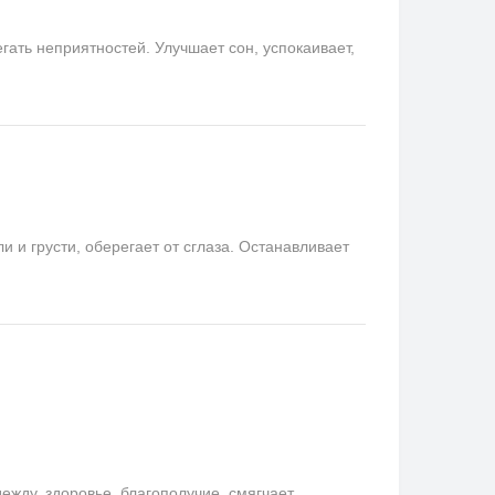
ать неприятностей. Улучшает сон, успокаивает,
и грусти, оберегает от сглаза. Останавливает
ду, здоровье, благополучие, смягчает