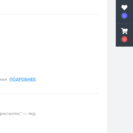
0
0
ания.
ПОДРОБНЕЕ
кристаллос" — лед