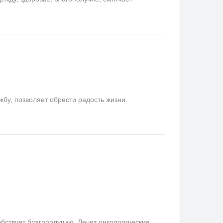
у, позволяет обрести радость жизни.
бствует благополучию. Лечит онкологические