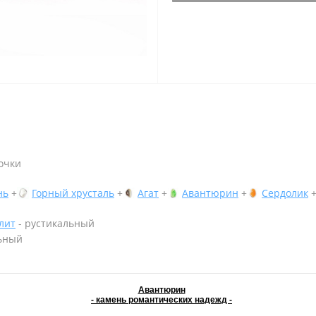
очки
нь
+
Горный хрусталь
+
Агат
+
Авантюрин
+
Сердолик
лит
- рустикальный
ьный
Авантюрин
- камень романтических надежд -