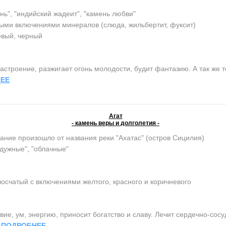
нь", "индийский жадеит", "камень любви"
ыми включениями минералов (слюда, жильбертит, фуксит)
евый, черный
строение, разжигает огонь молодости, будит фантазию. А так же т
ЕЕ
Агат
- камень веры и долголетия -
ание произошло от названия реки "Ахатас" (остров Сицилия)
адужные", "облачные"
осчатый с включениями желтого, красного и коричневого
ие, ум, энергию, приносит богатство и славу. Лечит сердечно-сос
.
ПОДРОБНЕЕ