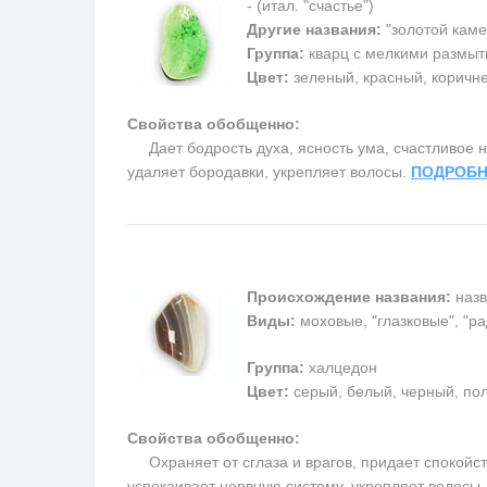
- (итал. "счастье")
Другие названия:
"золотой каме
Группа:
кварц с мелкими размыт
Цвет:
зеленый, красный, коричн
Свойства обобщенно:
Дает бодрость духа, ясность ума, счастливое на
удаляет бородавки, укрепляет волосы.
ПОДРОБН
Происхождение названия:
назв
Виды:
моховые, "глазковые", "р
Группа:
халцедон
Цвет:
серый, белый, черный, пол
Свойства обобщенно:
Охраняет от сглаза и врагов, придает спокойств
успокаивает нервную систему, укрепляет волосы