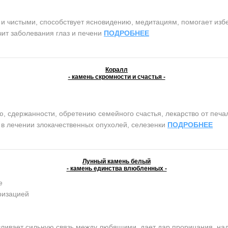
чистыми, способствует ясновидению, медитациям, помогает избег
чит заболевания глаз и печени
ПОДРОБНЕЕ
Коралл
- камень скромности и счастья -
сдержанности, обретению семейного счастья, лекарство от печали 
т в лечении злокачественных опухолей, селезенки
ПОДРОБНЕЕ
Лунный камень белый
- камень единства влюбленных -
е
ризацией
вает сильную связь между любящими, дает дар прорицания, надеж