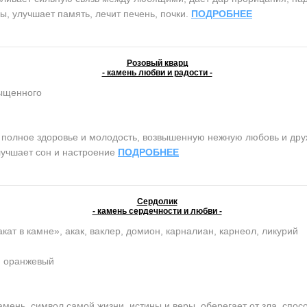
, улучшает память, лечит печень, почки.
ПОДРОБНЕЕ
Розовый кварц
- камень любви и радости -
сыщенного
олное здоровье и молодость, возвышенную нежную любовь и дружб
лучшает сон и настроение
ПОДРОБНЕЕ
Сердолик
- камень сердечности и любви -
кат в камне», акак, ваклер, домион, карналиан, карнеол, ликурий
, оранжевый
нь, символ самой жизни, истины и веры, оберегает от зла, спосо