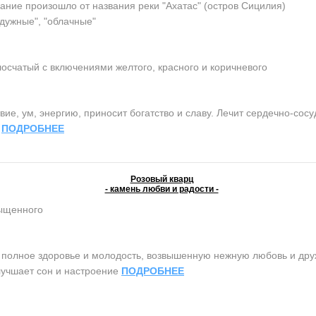
ание произошло от названия реки "Ахатас" (остров Сицилия)
адужные", "облачные"
осчатый с включениями желтого, красного и коричневого
ие, ум, энергию, приносит богатство и славу. Лечит сердечно-сос
.
ПОДРОБНЕЕ
Розовый кварц
- камень любви и радости -
сыщенного
олное здоровье и молодость, возвышенную нежную любовь и дружб
лучшает сон и настроение
ПОДРОБНЕЕ