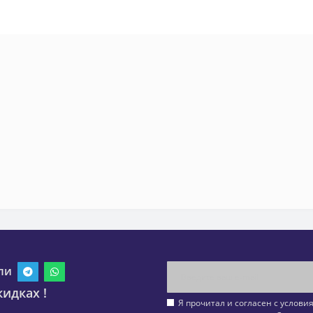
ли
идках !
Я прочитал и согласен с услов