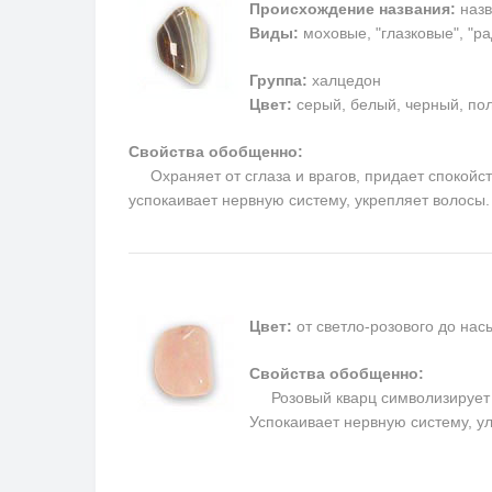
Происхождение названия:
назв
Виды:
моховые, "глазковые", "р
Группа:
халцедон
Цвет:
серый, белый, черный, пол
Свойства обобщенно:
Охраняет от сглаза и врагов, придает спокойств
успокаивает нервную систему, укрепляет волосы
Цвет:
от светло-розового до на
Свойства обобщенно:
Розовый кварц символизирует п
Успокаивает нервную систему, у