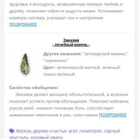
здоровье и молодость, возвышенную нежную любовь и
дружбу, позволяет обрести радость жизни. Успокаивает
нервную систему, улучшает сон и настроение
ПОДРОБНЕЕ
Змеевик
- лечебный камень -
Другие названия:
"аптекарский камень",
"серпентин"
Цвет:
зеленоватый-желтый, зеленый,
темно-зеленый.
Свойства обобщенно:
Змеевик делает женщину обольстительной, а мужчине
помогает устоять против обольщения. Помогает избежать
укусов змей, снимает головную боль, способствует
заживлению переломов и ран, гонит камни
ПОДРОБНЕЕ
береза
,
дерево счастья
,
агат
,
гелиотроп
,
горный
хрусталь
,
розовый кварц