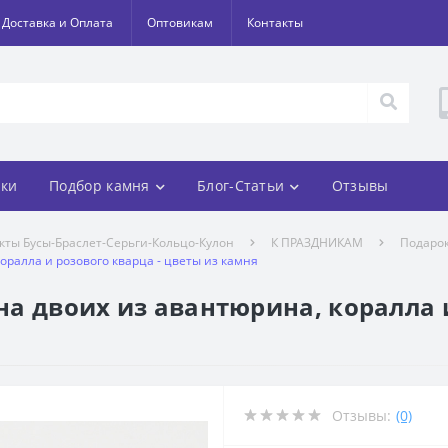
Доставка и Оплата
Оптовикам
Контакты
ки
Подбор камня
Блог-Статьи
Отзывы
кты Бусы-Браслет-Серьги-Кольцо-Кулон
К ПРАЗДНИКАМ
Подарок
коралла и розового кварца - цветы из камня
 на двоих из авантюрина, коралла 
Отзывы:
(0)