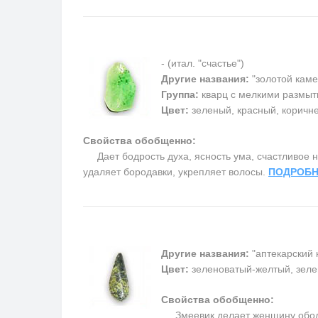
- (итал. "счастье")
Другие названия:
"золотой каме
Группа:
кварц с мелкими размыт
Цвет:
зеленый, красный, коричн
Свойства обобщенно:
Дает бодрость духа, ясность ума, счастливое на
удаляет бородавки, укрепляет волосы.
ПОДРОБН
Другие названия:
"аптекарский 
Цвет:
зеленоватый-желтый, зеле
Свойства обобщенно:
Змеевик делает женщину обольс