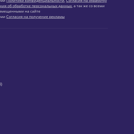
иями
Политики конфиденциальности
,
Согласия на обработку
ния об обработке персональных данных
, а так же со всеми
змещенными на сайте
иями
Согласия на получение рекламы
)