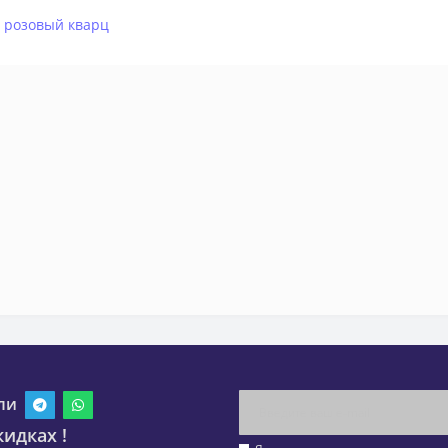
,
розовый кварц
ли
идках !