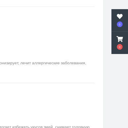
0
0
онизирует, лечит аллергические заболевания,
гает избежать укусов змей, снимает головную