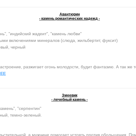
Авантюрин
- камень романтических надежд -
нь", "индийский жадеит", "камень любви"
ыми включениями минералов (слюда, жильбертит, фуксит)
евый, черный
строение, разжигает огонь молодости, будит фантазию. А так же т
ЕЕ
Змеевик
- лечебный камень -
камень", "серпентин"
ный, темно-зеленый.
тительной, а мужчине помогает устоять против обольщения. Помо