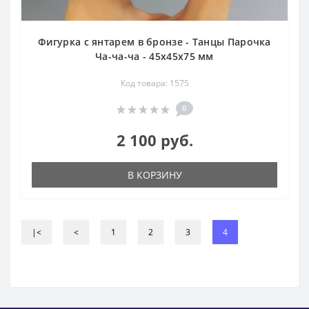
Фигурка с янтарем в бронзе - Танцы Парочка
Ча-ча-ча - 45х45х75 мм
Код товара: 1575
0
2 100 руб.
В КОРЗИНУ
|<
<
1
2
3
4