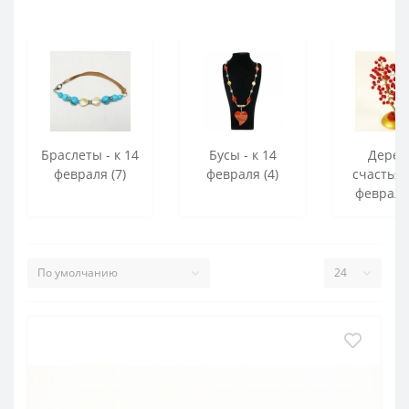
Браслеты - к 14
Бусы - к 14
Дерев
февраля (7)
февраля (4)
счастья -
февраля 