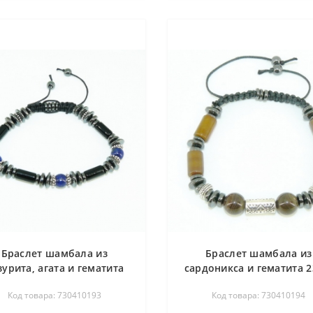
Браслет шамбала из
Браслет шамбала из
зурита, агата и гематита
сардоникса и гематита 2
23-25 см - мужской
см - мужской
Код товара: 730410193
Код товара: 730410194