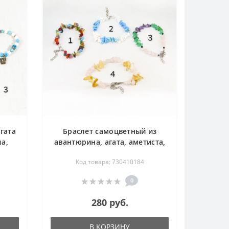
гата
Браслет самоцветный из
ла,
авантюрина, агата, аметиста,
а
горного хрусталя, коралла,
Код товара: 730410184
лунного камня, розового
кварца, сердолика, хаолита,
0
хризолита и цитрина 17-23
см
280 руб.
В КОРЗИНУ