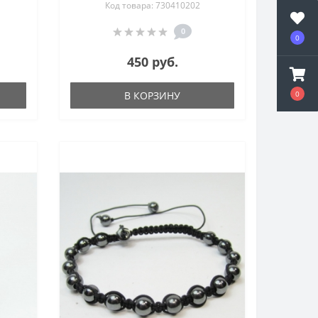
Код товара: 730410202
ик,
0
0
450 руб.
В КОРЗИНУ
0