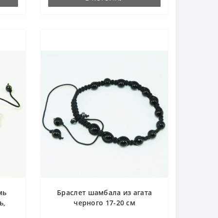
мь
Браслет шамбала из агата
ь,
черного 17-20 см
рин,