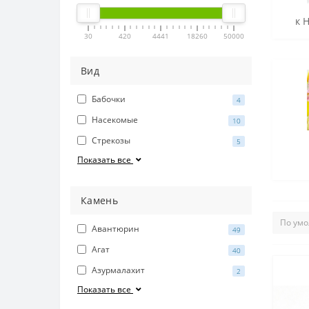
к 
30
420
4441
18260
50000
Вид
Бабочки
4
Насекомые
10
Стрекозы
5
Показать все
Камень
Авантюрин
49
Агат
40
Азурмалахит
2
Показать все