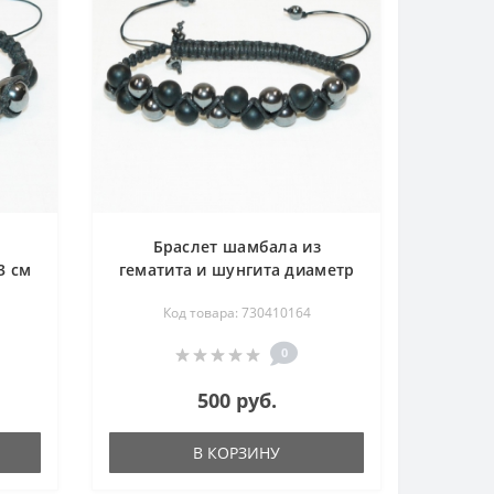
Браслет шамбала из
3 см
гематита и шунгита диаметр
6-8 мм - длина 18-23 см
Код товара: 730410164
0
500 руб.
В КОРЗИНУ