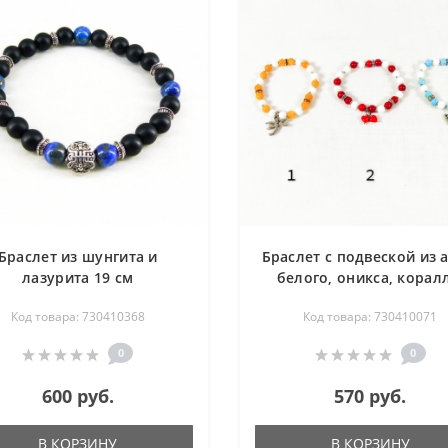
Браслет из шунгита и
Браслет с подвеской из а
лазурита 19 см
белого, оникса, корал
хаолита - детский (н
Код товара: 730410368
Код товара: 730410071
резинке) 16 см
0
0
600 руб.
570 руб.
В КОРЗИНУ
В КОРЗИНУ