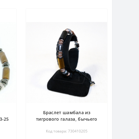
Браслет шамбала из
3-25
тигрового галаза, бычьего
глаза, соколиного глаза и
Код товара: 730410205
гематита - 18-22 см