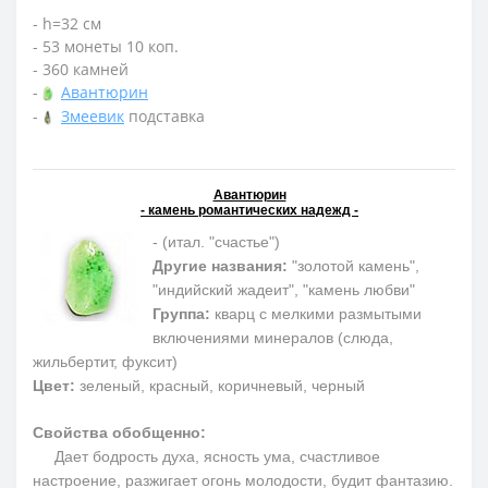
- h=32 см
- 53 монеты 10 коп.
- 360 камней
-
Авантюрин
-
Змеевик
подставка
Авантюрин
- камень романтических надежд -
- (итал. "счастье")
Другие названия:
"золотой камень",
"индийский жадеит", "камень любви"
Группа:
кварц с мелкими размытыми
включениями минералов (слюда,
жильбертит, фуксит)
Цвет:
зеленый, красный, коричневый, черный
Свойства обобщенно:
Дает бодрость духа, ясность ума, счастливое
настроение, разжигает огонь молодости, будит фантазию.