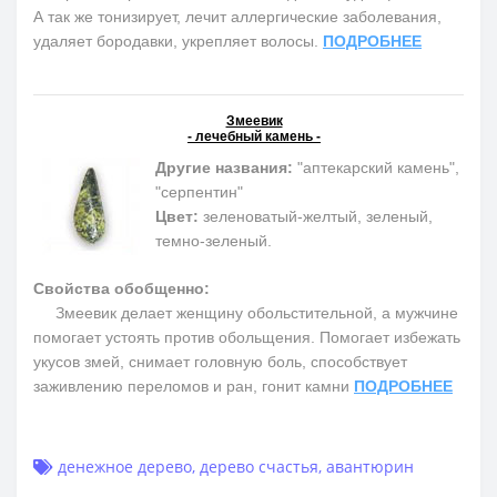
А так же тонизирует, лечит аллергические заболевания,
удаляет бородавки, укрепляет волосы.
ПОДРОБНЕЕ
Змеевик
- лечебный камень -
Другие названия:
"аптекарский камень",
"серпентин"
Цвет:
зеленоватый-желтый, зеленый,
темно-зеленый.
Свойства обобщенно:
Змеевик делает женщину обольстительной, а мужчине
помогает устоять против обольщения. Помогает избежать
укусов змей, снимает головную боль, способствует
заживлению переломов и ран, гонит камни
ПОДРОБНЕЕ
денежное дерево
,
дерево счастья
,
авантюрин