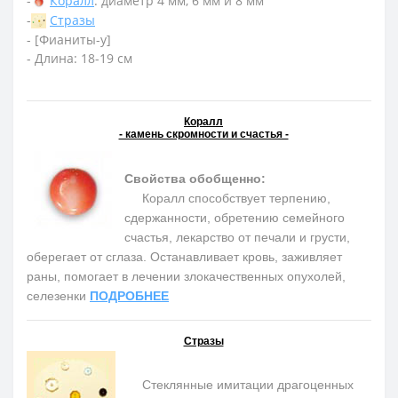
-
Коралл
: диаметр 4 мм, 6 мм и 8 мм
-
Стразы
- [Фианиты-у]
- Длина: 18-19 см
Коралл
- камень скромности и счастья -
Свойства обобщенно:
Коралл способствует терпению,
сдержанности, обретению семейного
счастья, лекарство от печали и грусти,
оберегает от сглаза. Останавливает кровь, заживляет
раны, помогает в лечении злокачественных опухолей,
селезенки
ПОДРОБНЕЕ
Стразы
Стеклянные имитации драгоценных