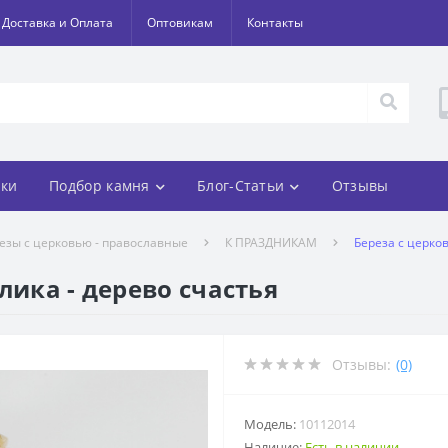
Доставка и Оплата
Оптовикам
Контакты
ки
Подбор камня
Блог-Статьи
Отзывы
езы с церковью - православные
К ПРАЗДНИКАМ
Береза с церко
лика - дерево счастья
Отзывы:
(0)
Модель:
10112014
Наличие:
Есть в наличии