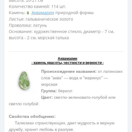
Высота: 20-21 см
Количество камней: 114 шт.
Камень:
Аквамарин
природной формы
Листья: гальваническое золото
Проволока: латунь
Основание: художественное стекло, диаметр - 7 см,
высота - 2 см, морская галька
Аквамарин
- камень красоты, честности и верности -
Происхождение названия:
от латинских
слов "аква" — вода и "маринус" —
морская
Группа:
берилл
Цвет:
светло-зеленовато-голубой или
светло голубой
Свойства обобщенно:
Талисман странствующих, дает мудрость и верную
дружбу, хранит любовь в разлуке.