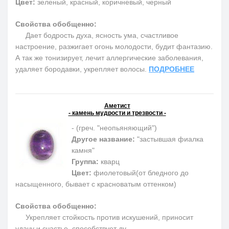
Цвет:
зеленый, красный, коричневый, черный
Свойства обобщенно:
Дает бодрость духа, ясность ума, счастливое
настроение, разжигает огонь молодости, будит фантазию.
А так же тонизирует, лечит аллергические заболевания,
удаляет бородавки, укрепляет волосы.
ПОДРОБНЕЕ
Аметист
- камень мудрости и трезвости -
- (греч. "неопьяняющий")
Другое название:
"застывшая фиалка
камня"
Группа:
кварц
Цвет:
фиолетовый(от бледного до
насыщенного, бывает с красноватым оттенком)
Свойства обобщенно:
Укрепляет стойкость против искушений, приносит
удачу и счастье, способствует ду-