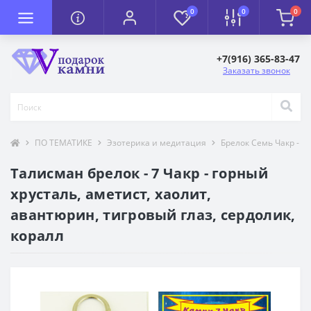
0
0
0
+7(916) 365-83-47
Заказать звонок
ПО ТЕМАТИКЕ
Эзотерика и медитация
Брелок Семь Чакр - э
Талисман брелок - 7 Чакр - горный
хрусталь, аметист, хаолит,
авантюрин, тигровый глаз, сердолик,
коралл