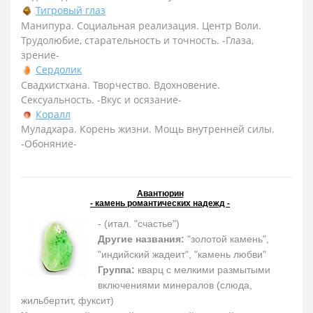
Тигровый глаз
Манипура. Социальная реализация. Центр Воли.
Трудолюбие, старательность и точность. -Глаза,
зрение-
Сердолик
Свадхистхана. Творчество. Вдохновение.
Сексуальность. -Вкус и осязание-
Коралл
Муладхара. Корень жизни. Мощь внутренней силы.
-Обоняние-
Авантюрин
- камень романтических надежд -
- (итал. "счастье")
Другие названия:
"золотой камень",
"индийский жадеит", "камень любви"
Группа:
кварц с мелкими размытыми
включениями минералов (слюда,
жильбертит, фуксит)