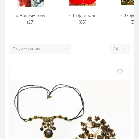
к Новому Году
к 14 февраля
к 23 фев
(27)
(85)
(56)