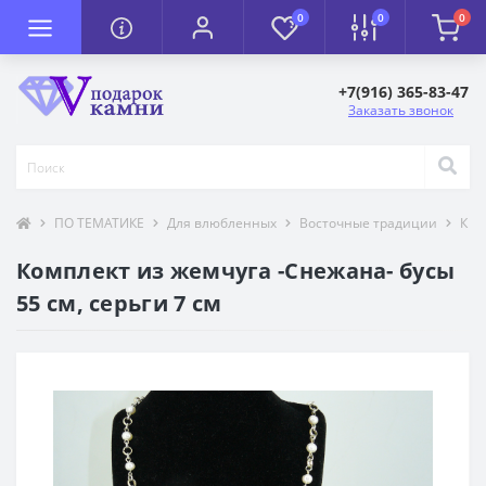
0
0
0
+7(916) 365-83-47
Заказать звонок
ПО ТЕМАТИКЕ
Для влюбленных
Восточные традиции
К П
Комплект из жемчуга -Снежана- бусы
55 см, серьги 7 см