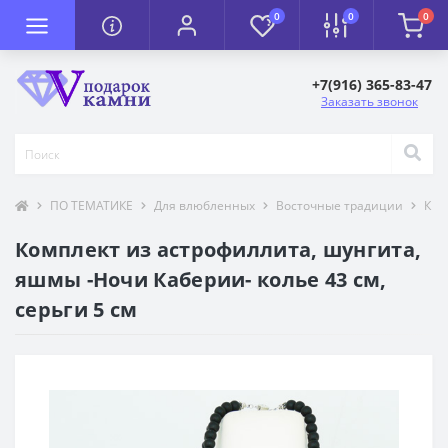
0
0
0
+7(916) 365-83-47
Заказать звонок
ПО ТЕМАТИКЕ
Для влюбленных
Восточные традиции
К П
Комплект из астрофиллита, шунгита,
яшмы -Ночи Каберии- колье 43 см,
серьги 5 см