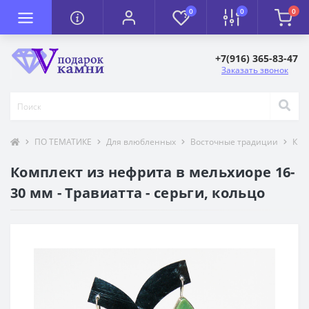
0
0
0
+7(916) 365-83-47
Заказать звонок
ПО ТЕМАТИКЕ
Для влюбленных
Восточные традиции
К П
Комплект из нефрита в мельхиоре 16-
30 мм - Травиатта - серьги, кольцо