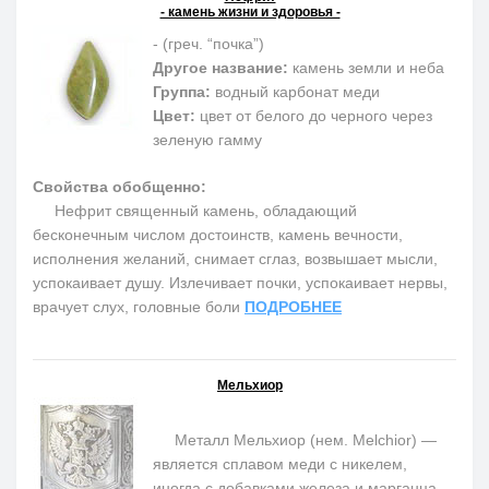
- камень жизни и здоровья -
- (греч. “почка”)
Другое название:
камень земли и неба
Группа:
водный карбонат меди
Цвет:
цвет от белого до черного через
зеленую гамму
Свойства обобщенно:
Нефрит священный камень, обладающий
бесконечным числом достоинств, камень вечности,
исполнения желаний, снимает сглаз, возвышает мысли,
успокаивает душу. Излечивает почки, успокаивает нервы,
врачует слух, головные боли
ПОДРОБНЕЕ
Мельхиор
Металл Мельхиор (нем. Melchior) —
является сплавом меди с никелем,
иногда с добавками железа и марганца.