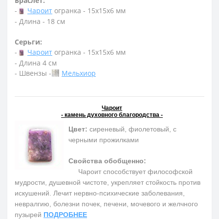
Браслет:
-
Чароит
огранка - 15х15х6 мм
- Длина - 18 см
Серьги:
-
Чароит
огранка - 15х15х6 мм
- Длина 4 см
- Швензы -
Мельхиор
Чароит
- камень духовного благородства -
Цвет:
сиреневый, фиолетовый, с
черными прожилками
Свойства обобщенно:
Чароит способствует философской
мудрости, душевной чистоте, укрепляет стойкость против
искушений. Лечит нервно-психические заболевания,
невралгию, болезни почек, печени, мочевого и желчного
пузырей
ПОДРОБНЕЕ