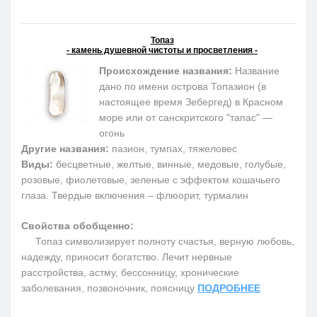
Топаз
- камень душевной чистоты и просветления -
Происхождение названия:
Название
дано по имени острова Топазион (в
настоящее время Зебергед) в Красном
море или от санскритского "тапас" —
огонь
Другие названия:
пазион, тумпах, тяжеловес
Виды:
бесцветные, желтые, винные, медовые, голубые,
розовые, фиолетовые, зеленые с эффектом кошачьего
глаза. Твердые включения – флюорит, турмалин
Свойства обобщенно:
Топаз символизирует полноту счастья, верную любовь,
надежду, приносит богатство. Лечит нервные
расстройства, астму, бессонницу, хронические
заболевания, позвоночник, поясницу
ПОДРОБНЕЕ