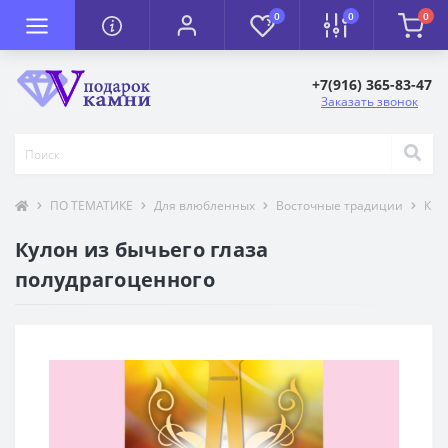
0
0
0
+7(916) 365-83-47
Заказать звонок
ПО ТЕМАТИКЕ
Для влюбленных
Восточные традиции
К П
Кулон из бычьего глаза
полудрагоценного