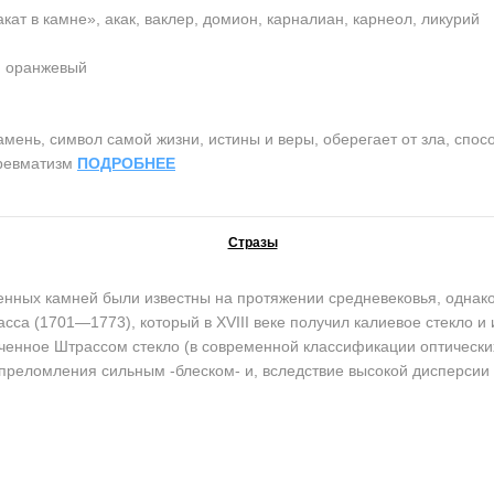
кат в камне», акак, ваклер, домион, карналиан, карнеол, ликурий
, оранжевый
нь, символ самой жизни, истины и веры, оберегает от зла, спосо
 ревматизм
ПОДРОБНЕЕ
Стразы
ых камней были известны на протяжении средневековья, однако 
сса (1701—1773), который в XVIII веке получил калиевое стекло и 
енное Штрассом стекло (в современной классификации оптически
 преломления сильным -блеском- и, вследствие высокой дисперсии