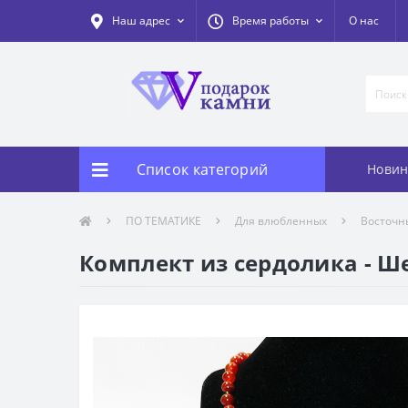
Наш адрес
Время работы
О нас
Список категорий
Новин
ПО ТЕМАТИКЕ
Для влюбленных
Восточн
Комплект из сердолика - Шеп