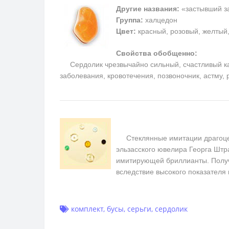
Другие названия:
«застывший за
Группа:
халцедон
Цвет:
красный, розовый, желтый
Свойства обобщенно:
Сердолик чрезвычайно сильный, счастливый каме
заболевания, кровотечения, позвоночник, астму,
Стеклянные имитации драгоценн
эльзасского ювелира Георга Штра
имитирующей бриллианты. Получ
вследствие высокого показателя
комплект
,
бусы
,
серьги
,
сердолик