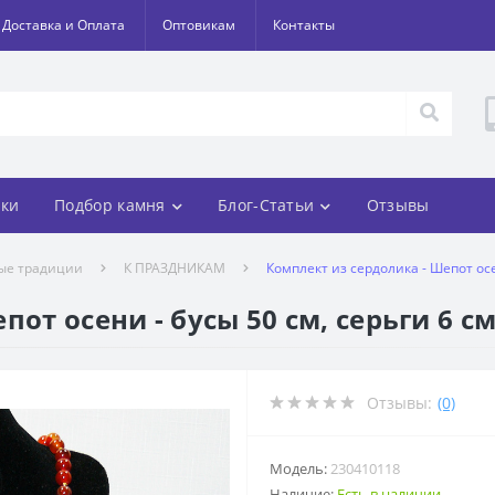
Доставка и Оплата
Оптовикам
Контакты
ки
Подбор камня
Блог-Статьи
Отзывы
ые традиции
К ПРАЗДНИКАМ
Комплект из сердолика - Шепот осе
от осени - бусы 50 см, серьги 6 с
Отзывы:
(0)
Модель:
230410118
Наличие:
Есть в наличии