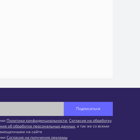
Подписаться
иями
Политики конфиденциальности
,
Согласия на обработку
ния об обработке персональных данных
, а так же со всеми
змещенными на сайте
иями
Согласия на получение рекламы