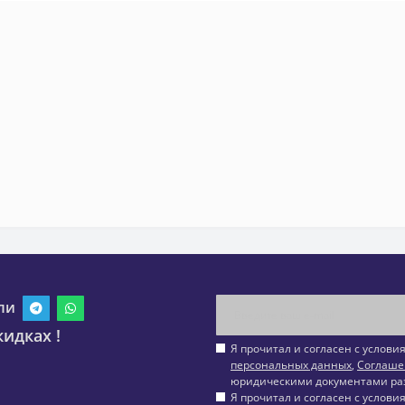
ли
идках !
Я прочитал и согласен с услов
персональных данных
,
Соглаше
юридическими документами ра
Я прочитал и согласен с услов