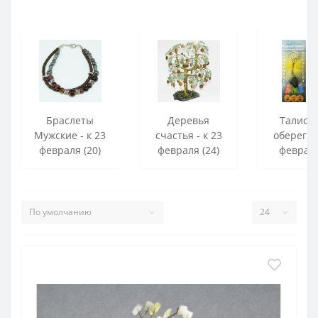
Браслеты
Деревья
Талисм
Мужские - к 23
счастья - к 23
обереги -
февраля (20)
февраля (24)
февраля