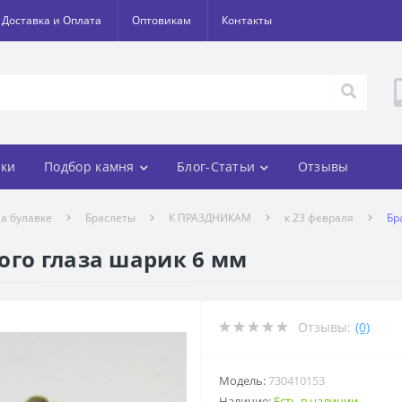
Доставка и Оплата
Оптовикам
Контакты
ки
Подбор камня
Блог-Статьи
Отзывы
а булавке
Браслеты
К ПРАЗДНИКАМ
к 23 февраля
Бр
ого глаза шарик 6 мм
Отзывы:
(0)
Модель:
730410153
Наличие:
Есть в наличии