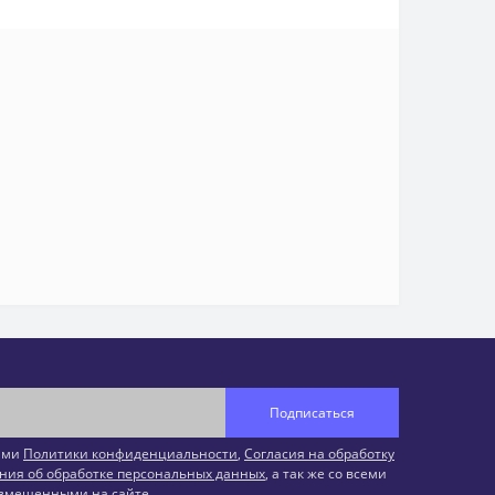
Подписаться
иями
Политики конфиденциальности
,
Согласия на обработку
ния об обработке персональных данных
, а так же со всеми
змещенными на сайте