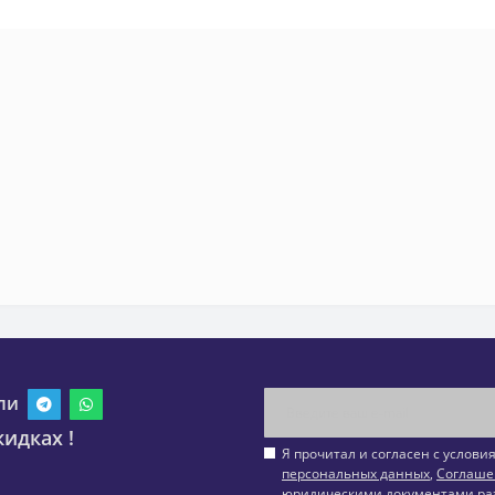
ли
идках !
Я прочитал и согласен с услов
персональных данных
,
Соглаше
юридическими документами ра