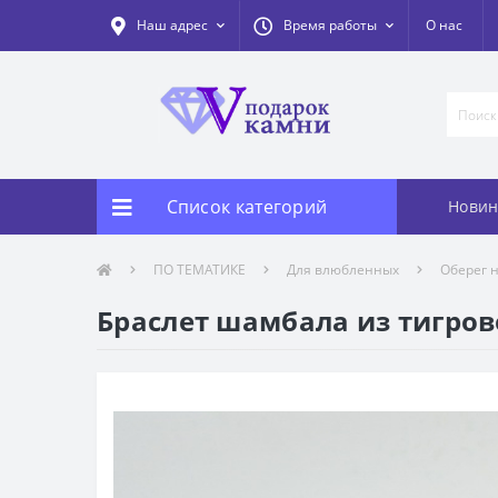
Наш адрес
Время работы
О нас
Список категорий
Новин
ПО ТЕМАТИКЕ
Для влюбленных
Оберег н
Браслет шамбала из тигров