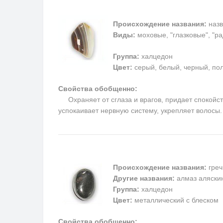
Происхождение названия:
назв
Виды:
моховые, "глазковые", "р
Группа:
халцедон
Цвет:
серый, белый, черный, пол
Свойства обобщенно:
Охраняет от сглаза и врагов, придает спокойств
успокаивает нервную систему, укрепляет волосы
Происхождение названия:
греч
Другие названия:
алмаз аляскин
Группа:
халцедон
Цвет:
металлический с блеском
Свойства обобщенно: