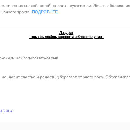
агических способностей, делает неуязвимым. Лечит заболевания 
шечного тракта.
ПОДРОБНЕЕ
Лазурит
- камень любви, верности и благополучия -
о-синий или голубовато-серый
е, дарит счастье и радость, уберегает от злого рока. Обеспечива
ит
,
агат