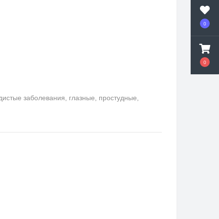
0
0
удистые заболевания, глазные, простудные,