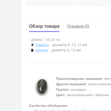
Обзор товара
Отзывов (0)
- Длина - 18-23 см
-
Гематит
- диаметр 6, 10, 12 мм
-
Шунгит
- диаметр 8, 12 мм
Происхождение названия:
греч
Другие названия:
алмаз аляскин
Группа:
халцедон
Цвет:
металлический с блеском
Свойства обобщенно:
Усиливает биоэнергию, способствует развитию м