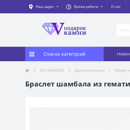
Наш адрес
Время работы
О нас
Список категорий
Новин
ПО ТЕМАТИКЕ
Для влюбленных
Оберег н
Браслет шамбала из гемати