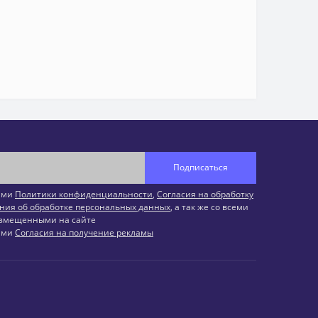
Подписаться
иями
Политики конфиденциальности
,
Согласия на обработку
ния об обработке персональных данных
, а так же со всеми
змещенными на сайте
иями
Согласия на получение рекламы