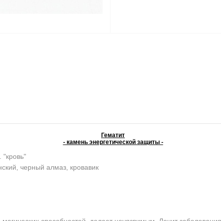
Гематит
- камень энергетической защиты -
. "кровь"
ский, черный алмаз, кровавик
агических способностей, делает неуязвимым. Лечит заболевания 