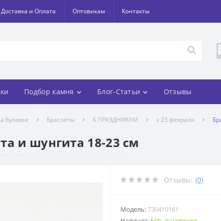
Доставка и Оплата
Оптовикам
Контакты
ки
Подбор камня
Блог-Статьи
Отзывы
а булавке
Браслеты
К ПРАЗДНИКАМ
к 23 февраля
Бр
та и шунгита 18-23 см
Отзывы:
(0)
Модель:
730410161
Наличие:
Есть в наличии