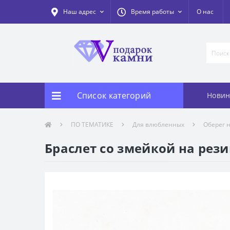
Наш адрес
Время работы
О нас
Список категорий
Новин
ПО ТЕМАТИКЕ
Для влюбленных
Оберег н
Браслет со змейкой на рези