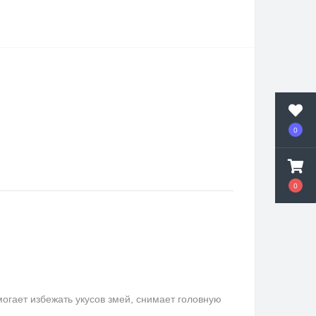
0
0
гает избежать укусов змей, снимает головную