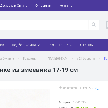
Доставка и Оплата
Оптовикам
Контакты
ки
Подбор камня
Блог-Статьи
Отзывы
а булавке
Браслеты
К ПРАЗДНИКАМ
к 23 февраля
Бр
нке из змеевика 17-19 см
Отзывы:
(0)
Модель:
730410358
Наличие:
Есть в наличии