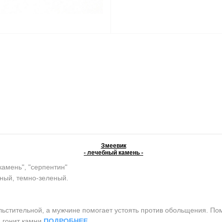
Змеевик
- лечебный камень -
камень", "серпентин"
ный, темно-зеленый.
тительной, а мужчине помогает устоять против обольщения. Помо
, гонит камни
ПОДРОБНЕЕ