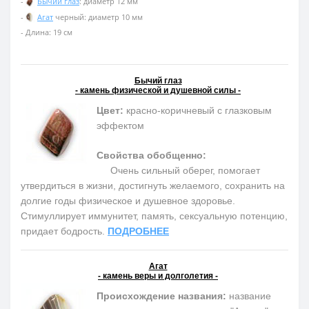
-
Бычий глаз
: диаметр 12 мм
-
Агат
черный: диаметр 10 мм
- Длина: 19 см
Бычий глаз
- камень физической и душевной силы -
Цвет:
красно-коричневый с глазковым
эффектом
Свойства обобщенно:
Очень сильный оберег, помогает
утвердиться в жизни, достигнуть желаемого, сохранить на
долгие годы физическое и душевное здоровье.
Cтимуллирует иммунитет, память, сексуальную потенцию,
придает бодрость.
ПОДРОБНЕЕ
Агат
- камень веры и долголетия -
Происхождение названия:
название