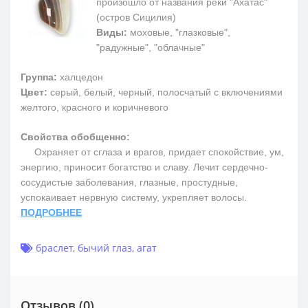
произошло от названия реки "Ахатас"
(остров Сицилия)
Виды:
моховые, "глазковые",
"радужные", "облачные"
Группа:
халцедон
Цвет:
серый, белый, черный, полосчатый с включениями
желтого, красного и коричневого
Свойства обобщенно:
Охраняет от сглаза и врагов, придает спокойствие, ум,
энергию, приносит богатство и славу. Лечит сердечно-
сосудистые заболевания, глазные, простудные,
успокаивает нервную систему, укрепляет волосы.
ПОДРОБНЕЕ
браслет
,
бычий глаз
,
агат
Отзывов (0)