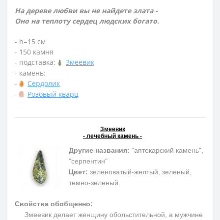
На дереве любви вы не найдете злата -
Оно на теплоту сердец людских богато.
- h=15 см
- 150 камня
- подставка:
Змеевик
- камень:
-
Сердолик
-
Розовый кварц
Змеевик
- лечебный камень -
Другие названия:
"аптекарский камень",
"серпентин"
Цвет:
зеленоватый-желтый, зеленый,
темно-зеленый.
Свойства обобщенно:
Змеевик делает женщину обольстительной, а мужчине