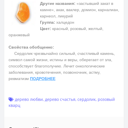
Другие названия:
«застывший закат в
камне», акак, ваклер, домион, карналиан,
карнеол, ликурий
Группа:
халцедон
Цвет:
красный, розовый, желтый,
оранжевый
Свойства обобщенно:
Сердолик чрезвычайно сильный, счастливый камень,
символ самой жизни, истины и веры, оберегает от зла,
способствует благополучию. Лечит онкологические
заболевания, кровотечения, позвоночник, астму,
ревматизм
ПОДРОБНЕЕ
дерево любви
,
дерево счастья
,
сердолик
,
розовый
кварц